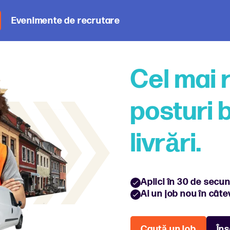
Evenimente de recrutare
Cel mai 
posturi 
livrări.
Aplici în 30 de secu
Ai un job nou în câte
Caută un job
Îns