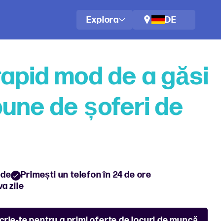
Explora
DE
rapid mod de a găsi
bune de șoferi de
nde
Primești un telefon în 24 de ore
va zile
crie-te pentru a primi oferte de locuri de muncă