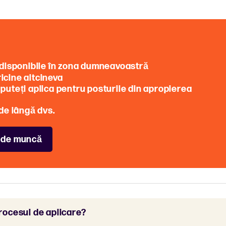
le disponibile în zona dumneavoastră
ricine altcineva
e puteți aplica pentru posturile din apropierea
de lângă dvs.
i de muncă
rocesul de aplicare?