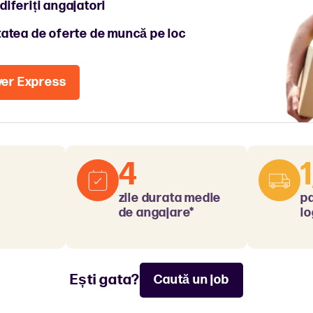
diferiți angajatori
itatea de oferte de muncă pe loc
ver Express
4
zile durata medie
p
de angajare*
lo
Ești gata?
Caută un job