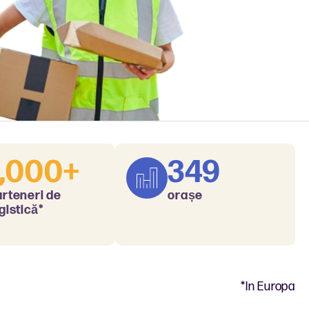
1,000+
349
arteneri de
orașe
gistică*
*In Europa