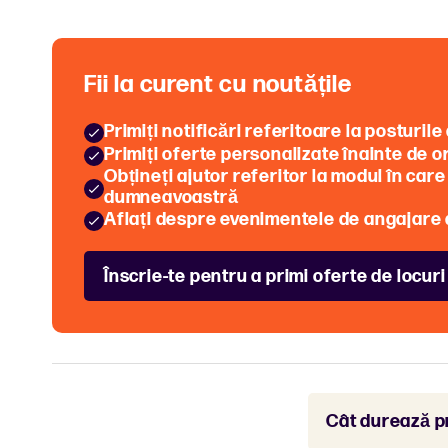
Fii la curent cu noutățile
Primiți notificări referitoare la posturi
Primiți oferte personalizate înainte de o
Obțineți ajutor referitor la modul în car
dumneavoastră
Aflați despre evenimentele de angajare 
Înscrie-te pentru a primi oferte de locur
Cât durează p