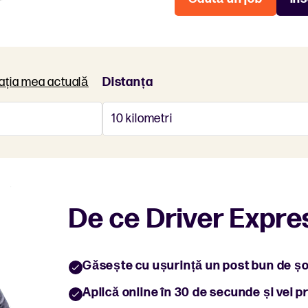
ația mea actuală
Distanța
De ce Driver Expre
Găsește cu ușurință un post bun de șof
Aplică online în 30 de secunde și vei pr