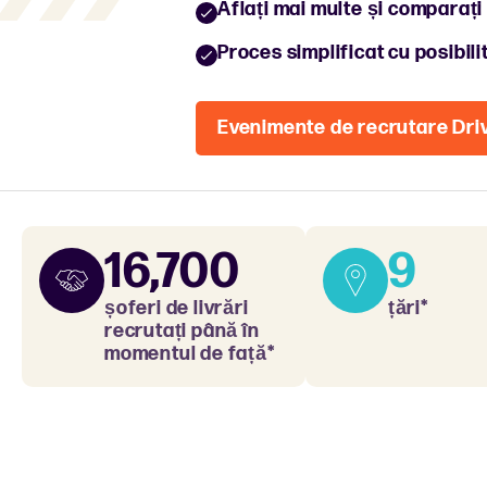
Aflați mai multe și comparați 
Proces simplificat cu posibil
Evenimente de recrutare Dri
16,700
9
șoferi de livrări
țări*
recrutați până în
momentul de față*