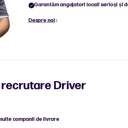
Garantăm angajatori locali serioși și 
Despre noi
recrutare Driver
 multe companii de livrare