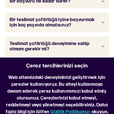
Bir başvuru ne kadar sürer?
Bir teslimat şoförlüğü işine başvurmak
için kaç yaşında olmalısınız?
Teslimat şoförlüğü deneyimine sahip
olmam gerekir mi?
Çerez tercihlerinizi seçin
Read more FAQs
Web sitemizdeki deneyiminizi geliştirmek için
çerezler kullanıyoruz. Bu siteyi kullanmaya
devam ederek çerez kullanımımızı kabul etmiş
olursunuz. Çerezlerinizi kabul etmeyi,
reddetmeyi veya yönetmeyi seçebilirsiniz. Daha
fazla bilgi için lütfen
Gizlilik Politikamızı
okuyun.
Bizi takip edin