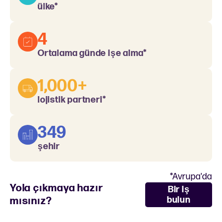
ülke*
4
Ortalama günde işe alma*
1,000+
lojistik partneri*
349
şehir
*Avrupa'da
Yola çıkmaya hazır
Bir iş
mısınız?
bulun