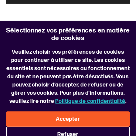
é
o
Trouver un emploi
Sélectionnez vos préférences en matière
de cookies
Veuillez choisir vos préférences de cookies
pour continuer à utiliser ce site. Les cookies
essentiels sont nécessaires au fonctionnement
du site et ne peuvent pas être désactivés. Vous
Suivez-nous
pouvez choisir d’accepter, de refuser ou de
gérer vos cookies. Pour plus d’informations,
À propos de nous
FAQ
Politique relative aux cookies
veuillez lire notre
Politique de confidentialité
.
Préférences en matière de cookies
Politique de confidentialité
Conditions générales d’utilisation
Accepter
Sélectionnez un pays
Refuser