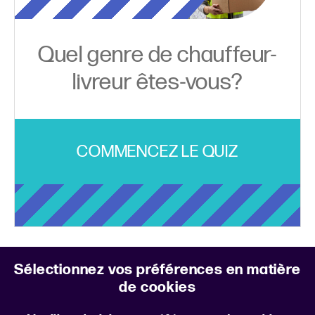
Quel genre de chauffeur-
livreur êtes-vous?
COMMENCEZ LE QUIZ
Lancez votre recherche pour trouver votre
Sélectionnez vos préférences en matière
prochain emploi
de cookies