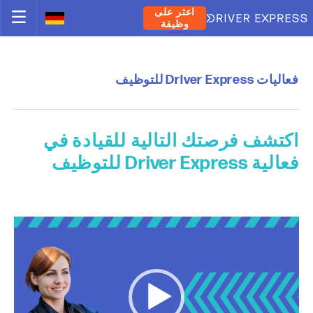
اعثر على
وظيفة
فعاليات Driver Express للتوظيف
اكتشف فرصتك التالية للقيادة في
فعالية Driver Express للتوظيف
V
i
d
e
o
P
l