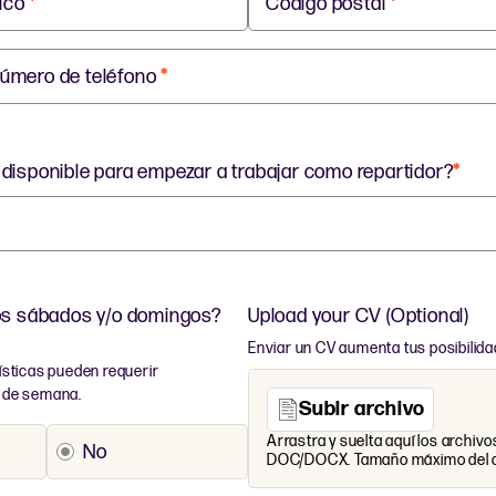
nico
*
Código postal
*
úmero de teléfono
*
disponible para empezar a trabajar como repartidor?
*
los sábados y/o domingos?
Upload your CV (Optional)
Enviar un CV aumenta tus posibilid
sticas pueden requerir
es de semana.
Subir archivo
Arrastra y suelta aquí los archiv
No
DOC/DOCX. Tamaño máximo del ar