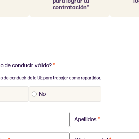
para lograr tu
lo
contratación*
o de conducir válido?
*
 de conducir de la UE para trabajar como repartidor.
No
Apellidos
*