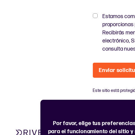
Estamos compr
proporcionas 
Recibirás men
electrónico, 
consulta nuest
Enviar solicit
Este sitio está proteg
Por favor, elige tus preferenci
para el funcionamiento del sitio y
Sí