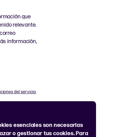
formación que
nido relevante.
 correo
ás información,
ciones del servicio
.
ookies esenciales son necesarias
recuentes
Política de cookies
hazar o gestionar tus cookies. Para
tica de privacidad
Términos de servicio