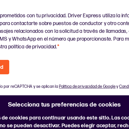
ometidos con tu privacidad. Driver Express utiliza la in
para contactarte sobre puestos de conductor y otro conte
sajes relacionados con la solicitud a través de llamadas,
SMS y WhatsApp en el número que proporcionaste. Para m
ra política de privacidad.
*
ud
ido por reCAPTCHA y se aplican la
Política de privacidad de Google
y
Condi
Selecciona tus preferencias de cookies
as de cookies para continuar usando este sitio. Las c
Sobre nosotros
Preguntas f
 no se pueden desactivar. Puedes elegir aceptar, rec
ganos
Preferencias de cookies
Polí