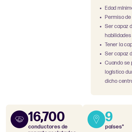
Edad mínim
Permiso de 
Ser capaz d
habilidade
Tener la ca
Ser capaz d
Cuando se p
logístico du
dicho centr
16,700
9
conductores de
países*