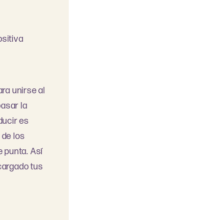
ositiva
ra unirse al
pasar la
ducir es
 de los
 punta. Así
cargado tus