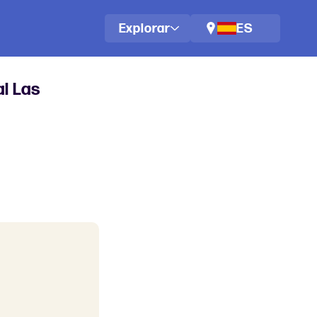
Explorar
ES
al Las