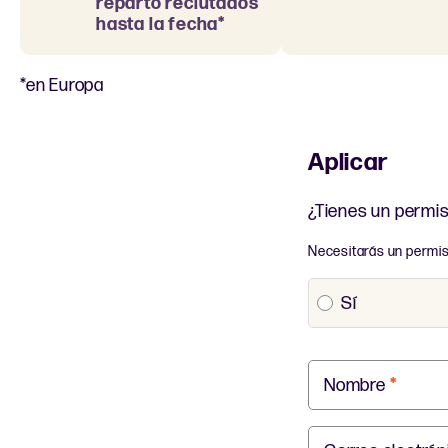
reparto reclutados
hasta la fecha*
*en Europa
Aplicar
¿Tienes un permis
Necesitarás un permiso
Sí
Nombre
*