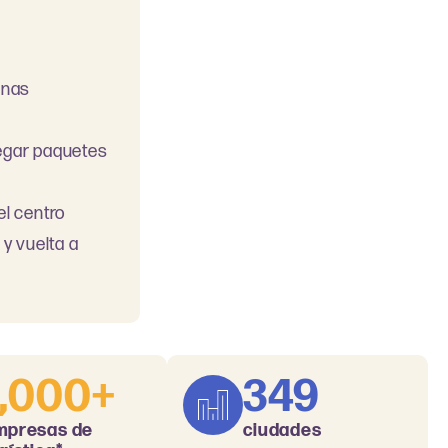
enas
regar paquetes
l centro
 y vuelta a
1,000+
349
mpresas de
ciudades