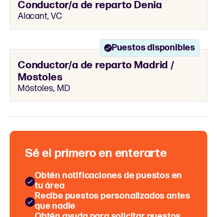
Conductor/a de reparto Denia
Alacant, VC
Puestos disponibles
Conductor/a de reparto Madrid /
Mostoles
Móstoles, MD
Sé el primero en enterarte
Obtén notificaciones de puestos en
tu área
Recibe puestos personalizados antes
que nadie
Obtén ayuda para solicitar puestos