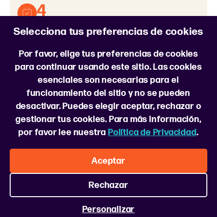
4
días en promedio para lograr tu
Selecciona tus preferencias de cookies
contratación*
Por favor, elige tus preferencias de cookies
*en Europa
para continuar usando este sitio. Las cookies
esenciales son necesarias para el
funcionamiento del sitio y no se pueden
desactivar. Puedes elegir aceptar, rechazar o
Síganos
gestionar tus cookies. Para más información,
por favor lee nuestra
Política de Privacidad
.
Sobre nosotros
Preguntas frecuentes
Política de cookies
Preferencias de cookies
Aceptar
Política de privacidad
Términos de servicio
Seleccionar país
Rechazar
Personalizar
© Driver Express 2026